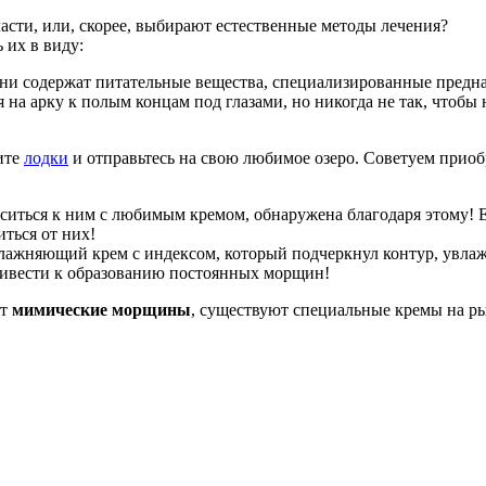
сти, или, скорее, выбирают естественные методы лечения?
 их в виду:
Они содержат питательные вещества, специализированные предн
 на арку к полым концам под глазами, но никогда не так, чтобы 
ите
лодки
и отправьтесь на свою любимое озеро. Советуем приобр
носиться к ним с любимым кремом, обнаружена благодаря этому!
ться от них!
влажняющий крем с индексом, который подчеркнул контур, увла
привести к образованию постоянных морщин!
ят
мимические морщины
, существуют специальные кремы на р