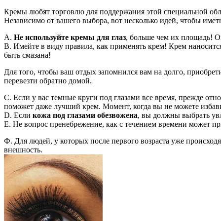
Кремы любят торговлю для поддержания этой специальной обла
Независимо от вашего выбора, вот несколько идей, чтобы иметь
A.
Не используйте кремы для глаз
, больше чем их площадь! 
B. Имейте в виду правила, как применять крем! Крем наносится
быть смазана!
Для того, чтобы ваш отдых запомнился вам на долго, приобрет
перевезти обратно домой.
C. Если у вас темные круги под глазами все время, прежде от
поможет даже лучший крем. Момент, когда вы не можете избави
D. Если
кожа под глазами обезвожена
, вы должны выбрать у
Е. Не вопрос пренебрежение, как с течением времени может 
Ф. Для людей, у которых после первого возраста уже происход
внешность.