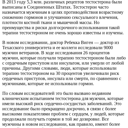
В 2013 году 5,3 млн. различных рецептов тестостерона были
выписаны в Соединенных Штатах. Тестостерон часто
назначается мужчинам в целях противодействия возрастному
снижению гормонов и улучшению сексуального влечения,
плотности костной ткани и мышечной массы. Но
преимущества и риски долгосрочного использования такой
терапии тестостероном не очень хорошо известны и изучены.
В новом исследовании, доктор Ребекка Виген — доктор из
Техасского университета и ее коллеги исследовали 9000
мужчин ветеранов. В ходе исследования 26 процентов
мужчин, которые получали терапию тестостероном были либо
с сердечным приступом или инсультом, или умерли от любой
причины. Другими словами, люди, которые использовали
терапию тестостероном на 30 процентов увеличивали риск
сердечных приступов, инсульта или смерти, по сравнению с
мужчинами, которые не использовали гормон.
По словам исследователей это было вызвано недавним
клиническим испытанием тестостерона для мужчин, которые
имели высокий риск сердечно-сосудистых заболеваний. Это
исследование было прекращено досрочно, в связи с более
высокими показателями проблем с сердцем, у людей, которые
продолжали получать гормон в той же дозировке. Все
мужчины в новом исследовании, как правило, имеют более