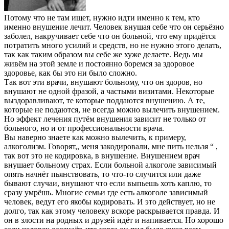
Потому что не там ищет, нужно идти именно к тем, кто
именно внушение лечит. Человек внушая себе что он серьёзно
заболел, накручивает себе что он больной, что ему придётся
потратить много усилий и средств, но не нужно этого делать,
так как таким образом вы себе же хуже делаете. Ведь мы
живём на этой земле и постоянно боремся за здоровое
здоровье, как бы это ни было сложно.
Так вот эти врачи, внушают больному, что он здоров, но
внушают не одной фразой, а частыми визитами. Некоторые
выздоравливают, те которые поддаются внушению. А те,
которые не подаются, не всегда можно вылечить внушением.
Но эффект лечения путём внушения зависит не только от
больного, но и от профессиональности врача.
Вы наверно знаете как можно вылечить, к примеру,
алкоголизм. Говорят,, меня закодировали, мне пить нельзя “ ,
так вот это не кодировка, в внушение. Внушением врач
внушает больному страх. Если больной алкоголе зависимый
опять начнёт пьянствовать, то что-то случится или даже
бывают случаи, внушают что если выпьешь хоть каплю, то
сразу умрёшь. Многие семьи где есть алкоголе зависимый
человек, ведут его якобы кодировать. И это действует, но не
долго, так как этому человеку вскоре раскрывается правда. И
он в злости на родных и друзей идёт и напивается. Но хорошо