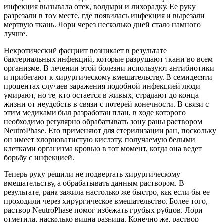
инфекция вызывала отек, волдыри и лихорадку. Ее руку
разрезали в том месте, где появилась инфекция и вырезали
мертвую ткань. Лори через несколько дней стало намного
лучше.
Некротический фасциит возникает в результате
бактериальных инфекций, которые разрушают ткани во всем
организме. В лечении этой болезни используют антибиотики
и прибегают к хирургическому вмешательству. В семидесяти
процентах случаев заражения подобной инфекцией люди
умирают, но те, кто остается в живых, страдают до конца
жизни от неудобств в связи с потерей конечности. В связи с
этим медиками был разработан план, в ходе которого
необходимо регулярно обрабатывать зону раны раствором
NeutroPhase. Его применяют для стерилизации ран, поскольку
он имеет хлорноватистую кислоту, получаемую белыми
клетками организма кровью в тот момент, когда она ведет
борьбу с инфекцией.
Теперь руку решили не подвергать хирургическому
вмешательству, а обрабатывать данным раствором. В
результате, рана зажила настолько же быстро, как если бы ее
проходили через хирургическое вмешательство. Более того,
раствор NeutroPhase помог избежать грубых рубцов. Лори
отметила, насколько видна разница. Конечно же, раствор