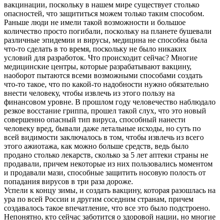
вакцинации, поскольку в нашем мире существует столько
опасностей, что защититься можем только таким способом.
Раньше люди не имели такой возможности и большое
количество просто погибали, поскольку на планете бушевали
различные эпидемии и вирусы, медицина не способна была
что-то сделать в то время, поскольку не было никаких
условий для разработок. Что происходит сейчас? Многие
медицинские центры, которые разрабатывают вакцину,
наоборот пытаются всеми возможными способами создать
что-то такое, что по какой-то надобности нужно обязательно
внести человеку, чтобы извлечь из этого пользу на
финансовом уровне. В прошлом году человечество наблюдало
резкое восстание гриппа, прошел такой слух, что это новый
совершенно опасный тип вируса, способный нанести
человеку вред, бывали даже летальные исходы, но суть по
всей видимости заключалось в том, чтобы извлечь из всего
этого ажиотажа, как можно больше средств, ведь было
продано столько лекарств, сколько за 5 лет аптеки страны не
продавали, причем некоторые из них пользовались моментом
и продавали мази, способные защитить носовую полость от
попадания вирусов в три раза дороже.
Успели к концу зимы, и создать вакцину, которая разошлась на
ура по всей России и другим соседним странам, причем
создавалось такое впечатление, что все это было подстроено.
Непонятно, кто сейчас заботится о здоровой нации, но многие