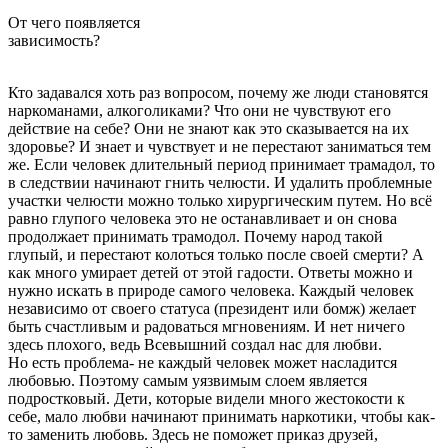
От чего появляется
зависимость?
Кто задавался хоть раз вопросом, почему же люди становятся
наркоманами, алкоголиками? Что они не
чувствуют его
действие на себе? Они не знают как это сказывается на их
здоровье? И знает и чувствует и не перестают заниматься тем
же. Если человек длительный период принимает трамадол, то
в следствии начинают гнить челюсти. И удалить проблемные
участки челюсти можно только хирургическим путем. Но всё
равно глупого человека это не останавливает и он снова
продолжает принимать трамодол. Почему народ такой
глупый, и перестают колоться только после своей смерти? А
как много умирает детей от этой гадости. Ответы можно и
нужно искать в природе самого человека. Каждый человек
независимо от своего статуса (президент или бомж) желает
быть счастливым и радоваться мгновениям. И нет ничего
здесь плохого, ведь Всевышний создал нас для любви.
Но есть проблема- не каждый человек может насладится
любовью. Поэтому самым уязвимым слоем является
подростковый. Дети, которые видели много жестокости к
себе, мало любви начинают принимать наркотики, чтобы как-
то заменить любовь. Здесь не поможет приказ друзей,