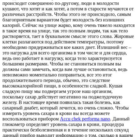
происходит совершенно по-другому, люди в молодости
кушают, что хотят и как хотят, а потом в старости мучаются от
различных расстройств. Чтобы этого не происходило, самым
благоприятным вариантом будет молодость без излишних
калорий.
Сейчас на улице жарко, кому очень тяжело находится
в такое время на улице, так это полным людям, так как тело
растворяется, тает в буквальном смысле этого слова. Жировые
клетки разлагаются под действием температуры, поэтому
необходимо придерживаться кое каких диет. Излишний вес –
это нагрузка для всего организма в том числе и для сердца,
ведь оно работает в нагрузку, когда тело характеризуется
большими размерами. Чтобы не становиться полным вы
должны сами замечать, когда вам лучше остановиться, ведь
невозможно моментально поправиться, все это итог
продолжительного периода, обычно, это следствие
высококалорийной пищи, в особенности сладкой. Кушая
сладкую пищу мы подвергаем угрозе наш организм,
поскольку сахар действует негативно на поджелудочную
железу. В настоящее время появилась такая болезнь, как
сахарный диабет, который лечится, но очень сложно. Чтобы
измерить уровень сахара в крови вы всегда можете
воспользоваться прибором
Accu chek performa nano
. Данный
глюкометр определяет уровень сахара в крови, процедура
практически безболезненная и в течение нескольких секунд
данный прибор выводит информацию о том, сколько в вашем