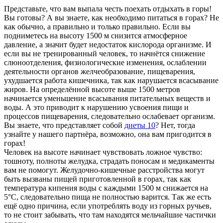
Представьте, что вам выпала честь поехать отдыхать в горы!
Вы готовы? А вы знаете, как необходимо питаться
в горах? Не
как обычно, а правильно и только правильно. Если вы
подниметесь на высоту 1500 м снизится атмосферное
давление, а значит будет недостаток кислорода организме. И
если вы не тренированный человек, то начнётся снижение
слюноотделения, физиологические изменения, ослаблении
деятельности органов желчеобразование, пищеварения,
ухудшается работа кишечника, так как нарушается всасывание
жиров. На определённой высоте выше 1500 метров
начинается уменьшение всасывания питательных веществ и
воды. А это приводит к нарушению усвоения пищи и
процессов пищеварения, следовательно ослабевает организм.
Вы знаете, что представляет собой
диеты 10
? Нет, тогда
узнайте у нашего партнёра, возможно, она вам пригодится в
горах!
Человек на высоте начинает чувствовать ложное чувство:
тошноту, полноты желудка, страдать поносам и медикаменты
вам не помогут. Желудочно-кишечные расстройства могут
быть вызваны пищей приготовленной в горах, так как
температура кипения воды с каждыми 1500 м снижается на
5°С, следовательно пища не полностью варится. Так же есть
ещё одно причина, если употреблять воду из горных ручьев,
то не стоит забывать, что там находятся мельчайшие частички