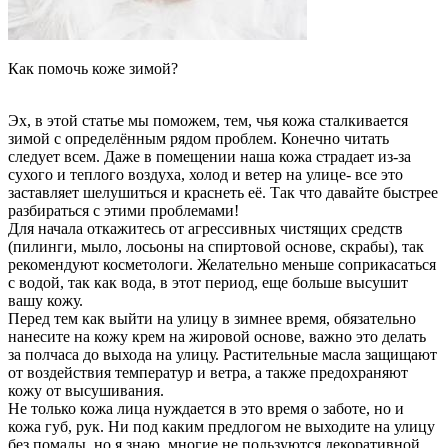
Как помочь коже зимой?
Эх, в этой статье мы поможем, тем, чья кожа сталкивается
зимой с определённым рядом проблем. Конечно читать
следует
всем. Даже в помещении наша кожа страдает из-за
сухого и теплого воздуха, холод и ветер на улице- все это
заставляет шелушиться и краснеть её. Так что давайте быстрее
разбираться с этими проблемами!
Для начала откажитесь от агрессивных чистящих средств
(пилинги, мыло, лосьоны на спиртовой основе, скрабы), так
рекомендуют косметологи. Желательно меньше соприкасаться
с водой, так как вода, в этот период, еще больше высушит
вашу кожу.
Перед тем как выйти на улицу в зимнее время, обязательно
нанесите на кожу крем на жировой основе, важно это делать
за полчаса до выхода на улицу. Растительные масла защищают
от воздействия температур и ветра, а также предохраняют
кожу от высушивания.
Не только кожа лица нуждается в это время о заботе, но и
кожа губ, рук. Ни под каким предлогом не выходите на улицу
без помады, но я знаю, многие не пользуются декоративной