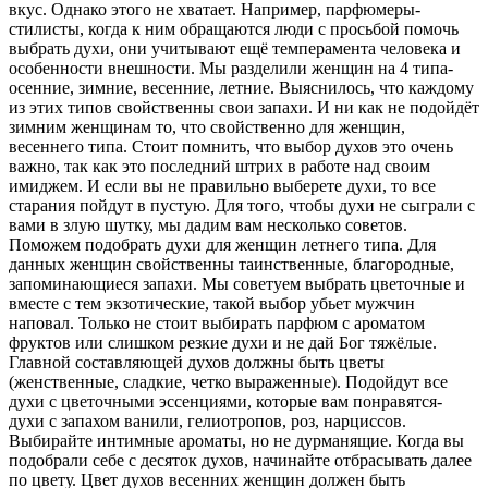
вкус. Однако этого не хватает. Например, парфюмеры-
стилисты, когда к ним обращаются люди с просьбой помочь
выбрать духи, они учитывают ещё темперамента человека и
особенности внешности. Мы разделили женщин на 4 типа-
осенние, зимние, весенние, летние. Выяснилось, что каждому
из этих типов свойственны свои запахи. И ни как не подойдёт
зимним женщинам то, что свойственно для женщин,
весеннего типа. Стоит помнить, что выбор духов это очень
важно, так как это последний штрих в работе над своим
имиджем. И если вы не правильно выберете духи, то все
старания пойдут в пустую. Для того, чтобы духи не сыграли с
вами в злую шутку, мы дадим вам несколько советов.
Поможем подобрать духи для женщин летнего типа. Для
данных женщин свойственны таинственные, благородные,
запоминающиеся запахи. Мы советуем выбрать цветочные и
вместе с тем экзотические, такой выбор убьет мужчин
наповал. Только не стоит выбирать парфюм с ароматом
фруктов или слишком резкие духи и не дай Бог тяжёлые.
Главной составляющей духов должны быть цветы
(женственные, сладкие, четко выраженные). Подойдут все
духи с цветочными эссенциями, которые вам понравятся-
духи с запахом ванили, гелиотропов, роз, нарциссов.
Выбирайте интимные ароматы, но не дурманящие. Когда вы
подобрали себе с десяток духов, начинайте отбрасывать далее
по цвету. Цвет духов весенних женщин должен быть