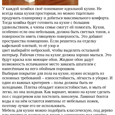
У каждой хозяйки своё понимание идеальной кухни. Не
всегда наша кухня просторная, но можно тщательно
продумать
планировку и добиться максимального комфорта.
Тогда хозяйка будет готовить на кухне с большим
удовольствием, а члены семьи смогут ей помогать. Кухня,
особенно если она небольшая, должна быть светлых тонов, а
поверхности иметь глянцевую поверхность. Это добавит
пространства помещению. Если решитесь на отделку
кафельной плиткой, то её узор и
цвет выбирайте неброский, чтобы выделить остальной
интерьер. Рабочая стена на кухне должна хорошо мыться. Это
будут краска или моющие обои. Жидкие обои дадут
возможность испачканное место замазать шпателем с
нанесённым на него обойным порошком.
Выбирая покрытие для пола на кухне, нужно исходить из
основных требований – износостойкость, лёгкость в уборке. И
один из важных критериев – полы должны быть не
холодными. Плитка обладает износостойкостью, и мыть её
легко, но она холодная. Как вариант, можно на кухне сделать
пол с подогревом или постелить линолеум. Ламинат боится
воды и на нём остаются вмятины от мебельных ножек,
поэтому лучше его не использовать.
Мебель для кухни можно подобрать классическую, под дерево
или приятных пастельных тонов с элементами под серебро