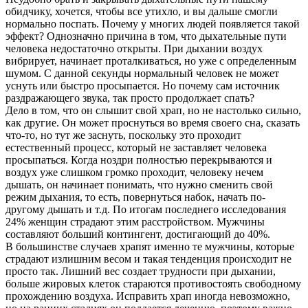
обидчику,
хочется, чтобы все утихло, и вы дальше смогли
нормально поспать. Почему у многих людей появляется такой
эффект? Однозначно причина в том, что дыхательные пути
человека недостаточно открыты. При дыхании воздух
вибрирует, начинает проталкиваться, но уже с определенным
шумом. С данной секунды нормальный человек не может
уснуть или быстро просыпается. Но почему сам источник
раздражающего звука, так просто продолжает спать?
Дело в том, что он слышит свой храп, но не настолько сильно,
как другие. Он может проснуться во время своего сна, сказать
что-то, но тут же заснуть, поскольку это проходит
естественный процесс, который не заставляет человека
просыпаться. Когда ноздри полностью перекрываются и
воздух уже слишком громко проходит, человеку нечем
дышать, он начинает понимать, что нужно сменить свой
режим дыхания, то есть, повернуться набок, начать по-
другому дышать и т.д. По итогам последнего исследования
24% женщин страдают этим расстройством. Мужчины
составляют больший контингент, достигающий до 40%.
В большинстве случаев храпят именно те мужчины, которые
страдают излишним весом и такая тенденция происходит не
просто так. Лишний вес создает трудности при дыхании,
больше жировых клеток стараются противостоять свободному
прохождению воздуха. Исправить храп иногда невозможно,