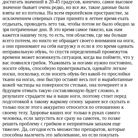
достигать значений в 20-45 градусов, конечно, самое высокое
значение бывает очень редко, но все же, такие данные были
взяты не из потолка.
На всем европейском пространстве, за
исключением северных стран принято в летнее время ехать
отдыхать, проводить лето так, чтобы потом не было обидно за
зря потраченные дни. В это время самое тяжело, как нам
кажется нашему телу, то есть, тем областям, где мы больше
всего потеем, но никто не обращает своего внимания на ноги,
а они принимают на себя нагрузку и если в это время одевать
неправильную обувь, то спустя определенный промежуток
времени может возникнуть ситуация, когда вы поймете, что у
вас появился грибок. Ухаживать за ногами нужно постоянно,
носите обувь, способную проветриваться, одевайте легкие
носки, поскольку, если носить обувь без какой-то прослойки
ткани на ногах, они быстро оставят весь пот и выработанные
кожей частицы на поверхности стельки, она почернеет и в
будущем отмыть такую составляющую будет сложно, в
результате страдаете вы и ваши ноги, поэтому стоит перед
подготовкой к такому жаркому сезону заранее все скупать и
только после этого аккуратно относится по отношению к
своему телу. Здоровье ваших ног только в руках самого
человека, если запустить все сразу на самотек, то позже
решить проблему с грибком и неприятным запахом еще
тяжелее. Да, сегодня есть множество препаратов, которые
способны вылечить это заболевание, но если покупать