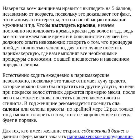
Наверняка всем женщинам нравится выглядеть на 5 баллов,
независимо от возраста, поскольку это доказывает тот факт,
что вы кому-то интересны, что на вас обращаю внимание
мужчины и т.д.
Чтобы
выглядеть красиво
, незачем
постоянно использовать кремы, краски для волос и т.д., ведь
все это занимаем ваше время и в большинстве случаев без
должного опыта невозможно говорить о том, что процедура
пройдет полностью успешно, для этого лучше посетить
парикмахерскую, где вам выполнят все необходимые
процедуры с волосами, с вашей внешностью и наведением
порядка с лицом.
Естественно ходить ежедневно в парикмахерские
невозможно, поскольку это также отнимает кучу средств,
которые можно было бы потратить на другие услуги, но ведь
при покраске волос оттенок держится примерно месяц, после
чего вы сможете снова посетить вашего косметолога и
стилиста. В год женщине рекомендуется посещать
спа-
салоны
или салоны красоты, по крайней мере 12 раз, только
тогда можно говорить о том, что с ее здоровьем все и всегда
будет в порядке.
Для тех, кто имеет желание открыть
собственный бизнес
в
данной сфере, может заказать
парикмахерское оборудование
,