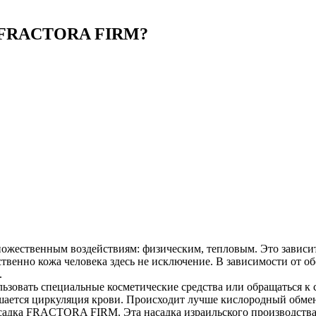
г FRACTORA FIRM?
ножественным воздействиям: физическим, тепловым. Это зависит
ственно кожа человека здесь не исключение. В зависимости от о
.
овать специальные косметические средства или обращаться к с
шается циркуляция крови. Происходит лучше кислородный обмен
садка FRACTORA FIRM. Эта насадка израильского производства,