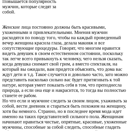
Повышается популярность
мужчин, которые следят за
собой.
Женские лица постоянно должны быть красивыми,
ухоженными и привлекательными. Мнения мужчин
расходятся по поводу того, чтобы на каждый проведенный
вечер женщина красила глаза
, делала макияж и все
сопутствующие процедуры. Говорят, что многим нравится
видеть девушек в своем естественном состоянии, поскольку
так легче всего привыкнуть к человеку, чего нельзя сказать,
когда девушка снимает свой грим, а вместо спектакля, на
который вы ожидали, вам придется объяснять, что дома вас
ждут дети и т.д. Такое случается и довольно часто, зато можно
представить насколько сильно вас будет притягивать к той
натуре, которая умеет показать себя в том, что преподнесла
природа, а если она еще и накрасится, то тогда вы полностью
станете ее рабом.
Но что если и мужчине следить за своим лицом, ухаживать за
собой, вести дневник и стараться быть похожим на женщину,
хотя бы немного. Странно, но в последнее время мода идет
именно на таких представителей сильного пола. Женщинам
начинают нравиться чистые, опрятные, красивые, ухоженные
мужчины, способные за собой следить, способные гладить