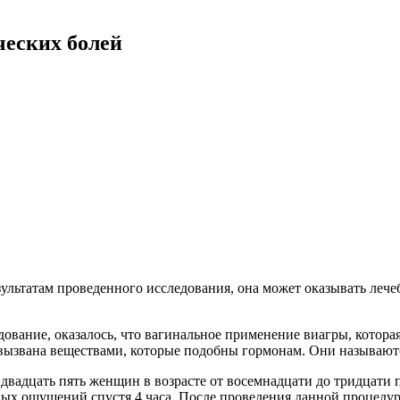
ческих болей
зультатам проведенного исследования, она может оказывать леч
дование, оказалось, что вагинальное применение виагры, котор
 вызвана веществами, которые подобны гормонам. Они называют
двадцать пять женщин в возрасте от восемнадцати до тридцати п
нных ощущений спустя 4 часа. После проведения данной процед