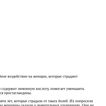
ебное воздействие на женщин, которые страдают
ая содержит лимонную кислоту, помогает уменьшить
ся простагландины.
яти лет, которые страдали от таких болей. Их попросили
уры женщины сказали о значительных улучшениях. Они не