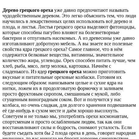
Дерево грецкого ореха
уже давно предпочитают называть
чудодейственным деревом. Это легко объяснить тем, что люди
научились в лекарственных целях использовать всё дерево и
плода, и листья. Листья грецкого ореха выделяют фитонциды,
которые способны пагубно влияют на болезнетворные
бактерии и отпугивать насекомых. А из древесины уже давно
изготавливают добротную мебель. А вы знаете все полезные
свойства ядра грецкого ореха? Самое главное, что в нём
содержится белковые вещества, витамины, значительное
количество жира, углеводы. Орех способен питать лучше, чем
хлеб, рыба, мясо, литр молока, картошка. Начнём с
сладенького. Из ядер
грецкого ореха
можно приготовить
вкусные и питательные ореховые колбаски. Готовим их
следующим образом: нанизываем целые и сухие ядра на
нитки, ложем их в продолговатую формочку и заливаем
просто фруктовым сиропом, смешанным с мукой, либо
сгущенным виноградным соком. Вот и получится у нас
колбаса, но очень сладкая, для долгого хранения подвешиваем
её где-нибудь в сухом месте и даём хорошо высохнуть.
Советуем и не только мы, употреблять орехи космонавтам,
спортсменам и просто ослабленным людям, так как они
восстанавливают силы и бодрость, снимают усталость. Если
будете съедать хотя бы 2 плода ореха в день, говорит народная
медицина, то вас никогда не бросит хорошее самочувствие.