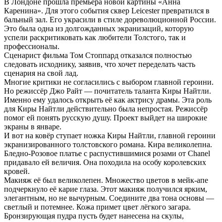
В Лондоне прошла премьера новой картины «Анна
Каренина». Для этого события сквер Leicester превратился в
бальный зал.
Его украсили в стиле дореволюционной России.
Это была одна из долгожданных экранизаций, которую
успели раскритиковать как любители Толстого, так и
профессионалы.
Сценарист фильма Том Стоппард отказался полностью
следовать исходнику, заявив, что хочет переделать часть
сценария на свой лад.
Многие критики не согласились с выбором главной героини.
Но режиссёр Джо Райт — почитатель таланта Киры Найтли.
Именно ему удалось открыть её как актрису драмы. Эта роль
для Киры Найтли действительно была непростая. Режиссёр
помог ей понять русскую душу. Проект выйдет на широкие
экраны в январе.
И вот на ковёр ступает ножка Киры Найтли, главной героини
экранизированного толстовского романа. Кира великолепна.
Бледно-Розовое платье с распустившимися розами от Chanel
придавало ей величия. Она походила на особу королевских
кровей.
Макияж её был великолепен. Множество цветов в мейк-апе
подчеркнуло её карие глаза. Этот макияж получился ярким,
элегантным, но не вычурным. Соедините два тона основы —
светлый и потемнее. Кожа примет цвет лёгкого загара.
Бронзирующая пудра пусть будет нанесена на скулы,