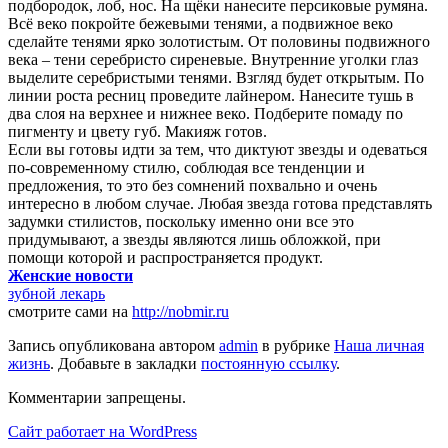
подбородок, лоб, нос. На щёки нанесите персиковые румяна.
Всё веко покройте бежевыми тенями, а подвижное веко
сделайте тенями ярко золотистым. От половины подвижного
века – тени серебристо сиреневые. Внутренние уголки глаз
выделите серебристыми тенями. Взгляд будет открытым. По
линии роста ресниц проведите лайнером. Нанесите тушь в
два слоя на верхнее и нижнее веко. Подберите помаду по
пигменту и цвету губ. Макияж готов.
Если вы готовы идти за тем, что диктуют звезды и одеваться
по-современному стилю, соблюдая все тенденции и
предложения, то это без сомнений похвально и очень
интересно в любом случае. Любая звезда готова представлять
задумки стилистов, поскольку именно они все это
придумывают, а звезды являются лишь обложкой, при
помощи которой и распространяется продукт.
Женские новости
зубной лекарь
смотрите сами на
http://nobmir.ru
Запись опубликована автором
admin
в рубрике
Наша личная
жизнь
. Добавьте в закладки
постоянную ссылку
.
Комментарии запрещены.
Сайт работает на WordPress