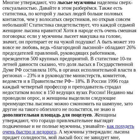
Многие утверждают, что
лысые мужчины
наделены сверх-
сексуальностью. Давайте в этом разберёмся. Также есть
статистика, по которой у лысых людей больше половых
контактов, чем у волосатых сверстников, но открыв совсем
небольшой! Статистика свидетельствует, что каждой седьмой
женщине лысина нравится! Хотя в народе есть очень смешная
поговорка: если у мужчины лысеет макушка на голове,
значит, он протирает ее на чужой подушке! А быть может это
вовсе не любовь, ведь «благородной лысиной» обладают 26%
председателей правлений, руководящих работников,
президентов 500 крупных предприятий. В статистике 10-ти
летней давности сказано, что доля лысых в Государственной
Думе РФ составляла 16%, в органах исполнительной власти в
регионах – 23% и в руководстве министерств, комитетов,
ведомств и в Правительстве РФ– 18%. В России 1996 года
каждый четвертый профессор и преподаватель страдал
недостатком волос в 150 ведущих вузах России! Недавно мы
проводили опрос, и женщины выделили следующие
преимущества лысины: можно сэкономить на шампуне, зато
другие на такого облезлого не польстятся, не знаю и
дополнительная площадь для поцелуев
. Женщины
утверждают, что гораздо привлекательнее выглядят
подкаченные и не полные мужчины, узнавайте-
как похудеть
очень быстро и недорого
. А мужчины утверждали: лысина
придает солидности, мой лысый босс не завидует мне,